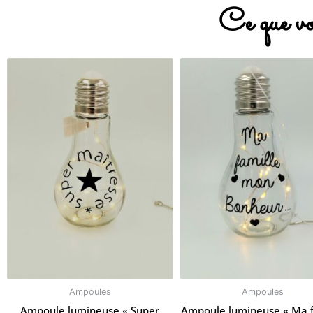
Ce que vo
Ampoules
Ampoules
Ampoule lumineuse « Super
Ampoule lumineuse « Ma f