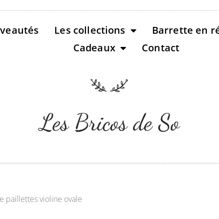
veautés
Les collections
Barrette en r
Cadeaux
Contact
e paillettes violine ovale