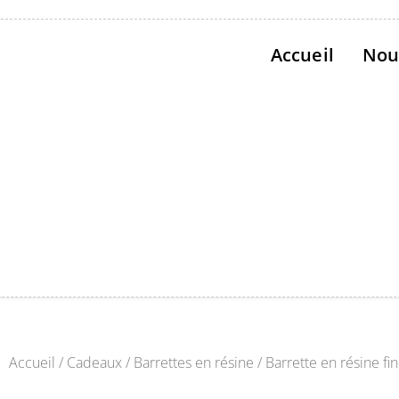
Aller
au
Accueil
Nou
contenu
Accueil
/
Cadeaux
/
Barrettes en résine
/ Barrette en résine fin