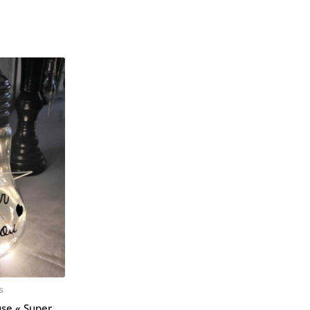
s
se « Super