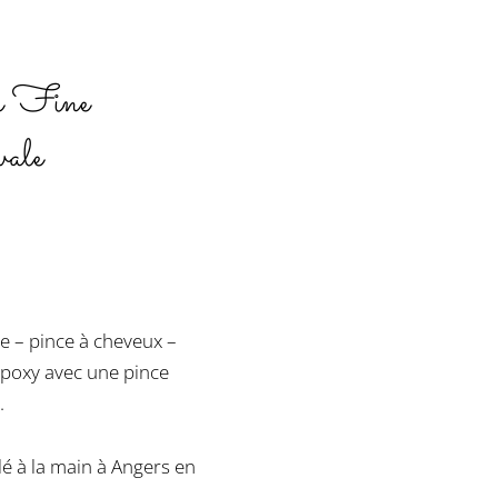
e Fine
vale
e – pince à cheveux –
 époxy avec une pince
.
lé à la main à Angers en