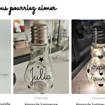
us pourriez aimer
Ampoules
Ampoule
amille
Ampoule lumineuse
Ampoule lumineu