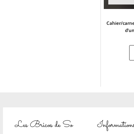
Cahier/carne
d’u
Les Bricos de So
Information