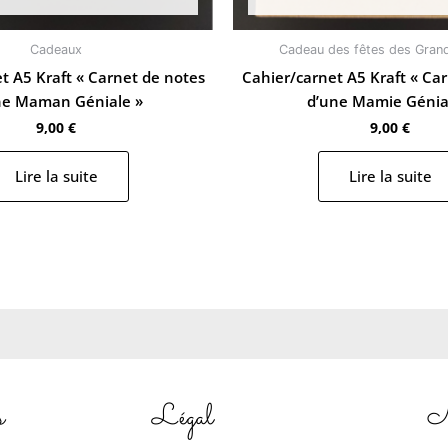
Cadeaux
Cadeau des fêtes des Gran
t A5 Kraft « Carnet de notes
Cahier/carnet A5 Kraft « Ca
ne Maman Géniale »
d’une Mamie Génia
9,00
€
9,00
€
Lire la suite
Lire la suite
s
Légal
N