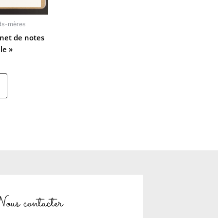
ds-mères
rnet de notes
le »
ous contacter