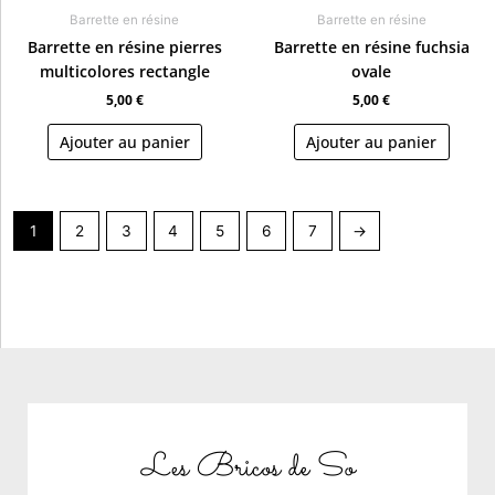
Barrette en résine
Barrette en résine
Barrette en résine pierres
Barrette en résine fuchsia
multicolores rectangle
ovale
5,00
€
5,00
€
Ajouter au panier
Ajouter au panier
1
2
3
4
5
6
7
→
Les Bricos de So